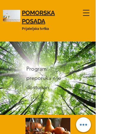
POMORSKA
POSADA
Prijateljska tvrtka
Program
preporuka nije
dostupan.