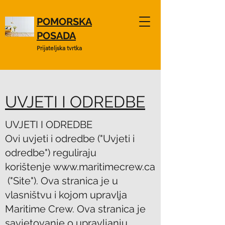
POMORSKA
POSADA
Prijateljska tvrtka
UVJETI I ODREDBE
UVJETI I ODREDBE
Ovi uvjeti i odredbe ("Uvjeti i
odredbe") reguliraju
korištenje
www.maritimecrew.ca
("Site"). Ova stranica je u
vlasništvu i kojom upravlja
Maritime Crew. Ova stranica je
savjetovanje o upravljanju