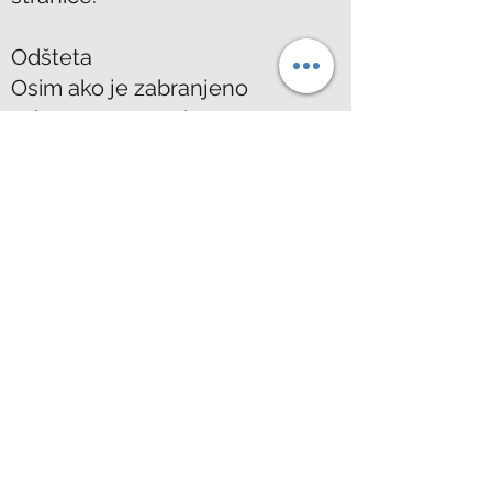
Odšteta
Osim ako je zabranjeno
zakonom, upotrebom ove
stranice obeštećujete i
oslobađate Maritime Crew i
naše direktore, službenike,
agente, zaposlenike, podružnice
i pridružena društva od bilo
kakvih radnji, potraživanja,
gubitaka, šteta, obveza i
troškova uključujući pravne
naknade proizašle iz vašu
upotrebu naše stranice ili vaše
kršenje ovih Uvjeta i odredbi.