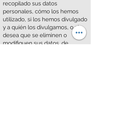
recopilado sus datos
personales, cómo los hemos
utilizado, si los hemos divulgado
y a quién los divulgamos, o si
desea que se eliminen o
modifiquen sus datos. de
cualquier manera, comuníquese
con nuestro oficial de privacidad
aquí: Maritime
Crew
info@maritimecrew.ca
Política de cookies
Una cookie es un archivo
pequeño, almacenado en el
disco duro de un usuario por un
sitio web. Su finalidad es recabar