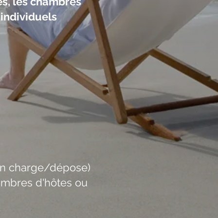
es, les chambres
 individuels
e en charge/dépose)
hambres d'hôtes ou