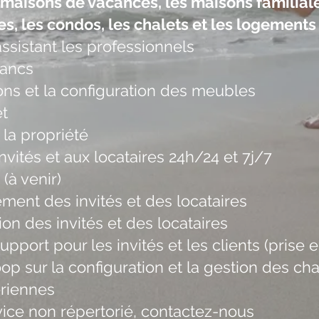
s maisons de vacances, les maisons familial
s, les condos, les chalets et les logements
ssistant les professionnels
lancs
sons et la configuration des meubles
et
la propriété
nvités et aux locataires 24h/24 et 7j/7
(à venir)
iement des invités et des locataires
ion des invités et des locataires
upport pour les invités et les clients (pris
op sur la configuration et la gestion des c
ériennes
vice non répertorié, contactez-nous