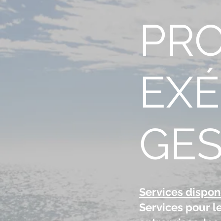
PRO
EX
GES
Services dispon
Services pour le