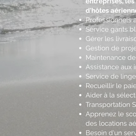
entreprises, le
d'hôtes aérienne
Professionnels a
Service gants b
Gérer les livrai
Gestion de proj
Maintenance de 
Assistance aux i
Service de linge 
Recueillir le pa
Aider à la sélect
Transportation S
Apprenez le sco
des locations a
Besoin d'un ser