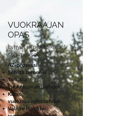
VUOKRAAJAN
OPAS
Lyhyet ja pitkäaikaiset
sopimukset
AZ-prosessi
Selvitä tarpeesi
Tarkista
vuokrausvaihtoehdot
Katso
vuokrausvaihtoehdot
Valitse Haluttu
vuokrausvaihtoehto