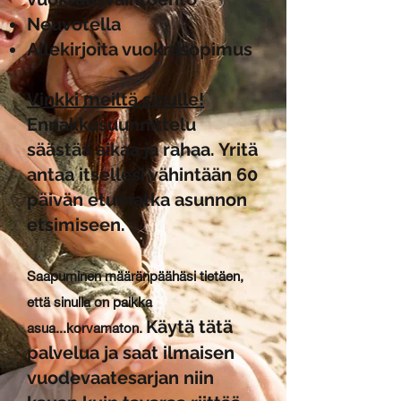
Neuvotella
Allekirjoita vuokrasopimus
Vinkki meiltä sinulle!
Ennakkosuunnittelu
säästää aikaa ja rahaa. Yritä
antaa itsellesi vähintään 60
päivän etumatka asunnon
etsimiseen.
Saapuminen määränpäähäsi tietäen,
että sinulla on paikka
Käytä tätä
asua...korvamaton.
palvelua ja saat ilmaisen
vuodevaatesarjan niin