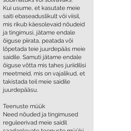
Kui usume, et kasutate meie
saiti ebaseaduslikult või viisil,
mis rikub käesolevaid nõudeid
ja tingimusi, jätame endale
õiguse piirata, peatada või
lõpetada teie juurdepääs meie
saidile. Samuti jätame endale
õiguse võtta mis tahes juriidilisi
meetmeid, mis on vajalikud, et
takistada teil meie saidile
juurdepääsu.
Teenuste müük
Need nõuded ja tingimused
reguleerivad meie saidil
saadaolevate teenuste müüki.