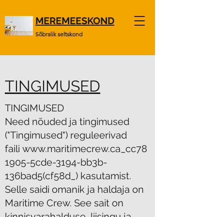
MEREMEESKOND
Sõbralik seltskond
TINGIMUSED
TINGIMUSED
Need nõuded ja tingimused
("Tingimused") reguleerivad
faili
www.maritimecrew.ca_cc78
1905-5cde-3194-bb3b-
136bad5
(cf58d_) kasutamist.
Selle saidi omanik ja haldaja on
Maritime Crew. See sait on
kinnisvarahalduse, liisingu ja