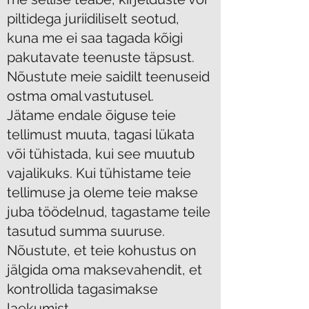
piltidega juriidiliselt seotud,
kuna me ei saa tagada kõigi
pakutavate teenuste täpsust.
Nõustute meie saidilt teenuseid
ostma omal vastutusel.
Jätame endale õiguse teie
tellimust muuta, tagasi lükata
või tühistada, kui see muutub
vajalikuks. Kui tühistame teie
tellimuse ja oleme teie makse
juba töödelnud, tagastame teile
tasutud summa suuruse.
Nõustute, et teie kohustus on
jälgida oma maksevahendit, et
kontrollida tagasimakse
laekumist.