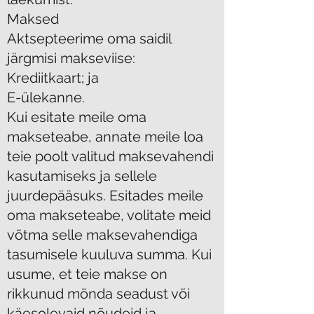
Maksed
Aktsepteerime oma saidil
järgmisi makseviise:
Krediitkaart; ja
E-ülekanne.
Kui esitate meile oma
makseteabe, annate meile loa
teie poolt valitud maksevahendi
kasutamiseks ja sellele
juurdepääsuks. Esitades meile
oma makseteabe, volitate meid
võtma selle maksevahendiga
tasumisele kuuluva summa. Kui
usume, et teie makse on
rikkunud mõnda seadust või
käesolevaid nõudeid ja