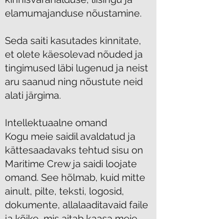
elamumajanduse nõustamine.
Seda saiti kasutades kinnitate,
et olete käesolevad nõuded ja
tingimused läbi lugenud ja neist
aru saanud ning nõustute neid
alati järgima.
Intellektuaalne omand
Kogu meie saidil avaldatud ja
kättesaadavaks tehtud sisu on
Maritime Crew ja saidi loojate
omand. See hõlmab, kuid mitte
ainult, pilte, teksti, logosid,
dokumente, allalaaditavaid faile
ja kõike, mis aitab kaasa meie