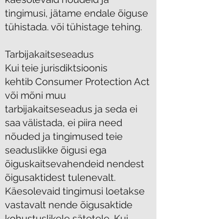
tingimusi, jätame endale õiguse
tühistada. või tühistage tehing.
Tarbijakaitseseadus
Kui teie jurisdiktsioonis
kehtib Consumer Protection Act
või mõni muu
tarbijakaitseseadus ja seda ei
saa välistada, ei piira need
nõuded ja tingimused teie
seaduslikke õigusi ega
õiguskaitsevahendeid nendest
õigusaktidest tulenevalt.
Käesolevaid tingimusi loetakse
vastavalt nende õigusaktide
kohustuslikele sätetele. Kui