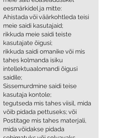
eesmärkidel ja mitte:
Ahistada või väärkohtleda teisi
meie saidi kasutajaid;
rikkuda meie saidi teiste
kasutajate õigusi;
rikkuda saidi omanike või mis
tahes kolmanda isiku
intellektuaalomandi õigusi
saidile;
Sissemurdmine saidi teise
kasutaja kontole;
tegutseda mis tahes viisil, mida
võib pidada pettuseks; või
Postitage mis tahes materjali,
mida võidakse pidada
sobimatuks või solvavaks.