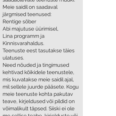
Meie saidil on saadaval
järgmised teenused:
Rentige sõber
Abi majutuse üürimisel,
Lina programm ja
Kinnisvarahaldus.
Teenuste eest tasutakse täies
ulatuses.
Need nõuded ja tingimused
kehtivad kõikidele teenustele,
mis kuvatakse meie saidil ajal,
mil sellele juurde pääsete. Kogu
meie teenuste kohta pakutav
teave, kirjeldused või pildid on
võimalikult täpsed. Siiski ei ole
me sellise teabe, kirjelduste või