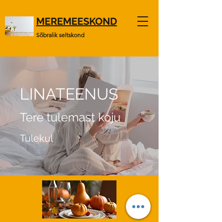
MEREMEESKOND
Sõbralik seltskond
LINATEENUS
Tere tulemast koju
Tulekul