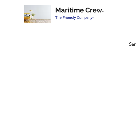
Maritime Crew
™
The Friendly Company
™
Ser