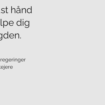
ast hånd
lpe dig
gden.
 regeringer
ejere